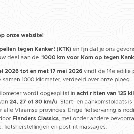
p onze website!
pellen tegen Kanker! (KTK)
en fijn dat je ons gev
'1000 km voor Kom op tegen Kanke
uw deel aan de
ei 2026 tot en met 17 mei 2026
vindt de 14e editie
e samen 1000 kilometer, verdeeld over onze ploeg.
acht ritten van 125 k
ilometer wordt opgesplitst in
24, 27 of 30 km/u
 van
. Start- en aankomstplaats is
or alle Vlaamse provincies. Enige fietservaring is n
Flanders Classics
 door
, met onder andere bevoorr
e, fietsherstellingen en post-rit massages.