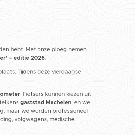
onden hebt. Met onze ploeg nemen
r' – editie 2026
.
 plaats. Tijdens deze vierdaagse
ilometer
. Fietsers kunnen kiezen uit
gaststad Mechelen
 telkens
, en we
odig, maar we worden professioneel
ading, volgwagens, medische