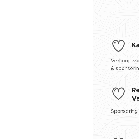
K
Verkoop van
& sponsorin
Re
V
Sponsoring.