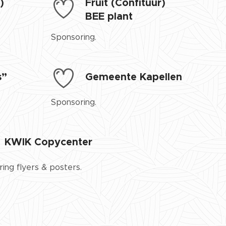
)
Fruit (Confituur)
BEE plant
Sponsoring.
s”
Gemeente Kapellen
Sponsoring.
KWIK Copycenter
ing flyers & posters.