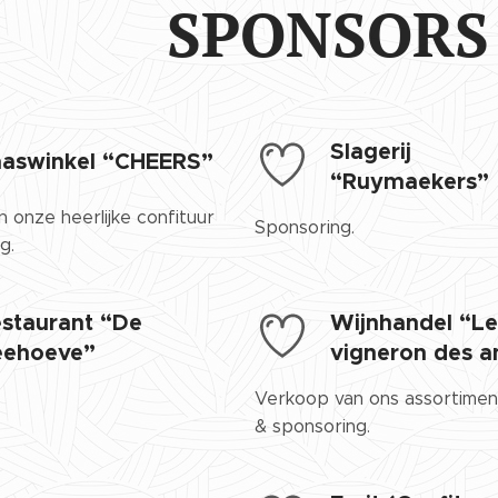
SPONSORS 
Slagerij
aaswinkel “CHEERS”
“Ruymaekers”
 onze heerlijke confituur
Sponsoring.
g.
staurant “De
Wijnhandel “L
eehoeve”
vigneron des a
Verkoop van ons assortimen
& sponsoring.