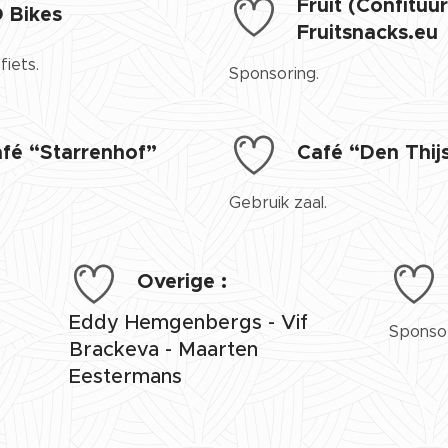
Fruit (Confituur
 Bikes
Fruitsnacks.eu
fiets.
Sponsoring.
fé “Starrenhof”
Café “Den Thij
Gebruik zaal.
Overige :
Eddy Hemgenbergs - Vif
Sponsor
Brackeva - Maarten
Eestermans