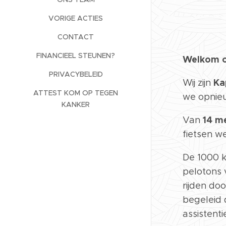
VORIGE ACTIES
CONTACT
FINANCIEEL STEUNEN?
Welkom o
PRIVACYBELEID
Ka
Wij zijn
ATTEST KOM OP TEGEN
we opnie
KANKER
14 m
Van
fietsen w
De 1000 k
pelotons
rijden do
begeleid
assistenti